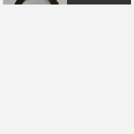
04.
DR. H.M.N.M Hasyim
Ning
(Periode 1979 - 1982)
05.
DR. H Sukamdani
Sahid Gito Sardjono
(Periode 1982-1985 &
1985-1988)